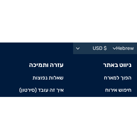
$ USD
Hebrew
Hebrew
ניווט באתר
עזרה ותמיכה
English
הפוך למארח
שאלות נפוצות
חיפוש אירוח
איך זה עובד (סירטון)
צור קשר
תקנון האתר
אודות
מדיניות פרטיות
jdinner
972506000415+
info@jdinner.com